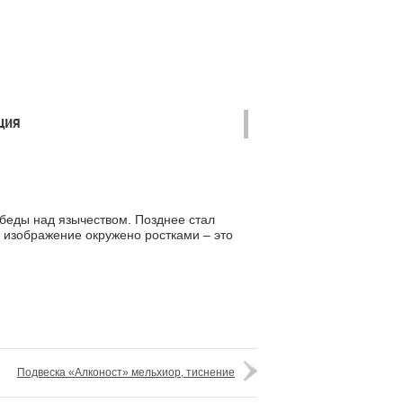
ция
обеды над язычеством. Позднее стал
ё изображение окружено ростками – это
Подвеска «Алконост» мельхиор, тиснение