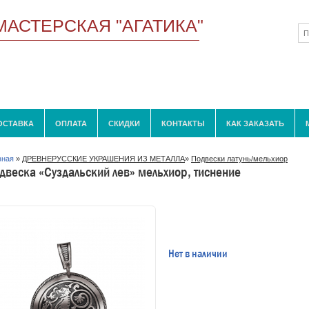
МАСТЕРСКАЯ "АГАТИКА"
ОСТАВКА
ОПЛАТА
СКИДКИ
КОНТАКТЫ
КАК ЗАКАЗАТЬ
вная
»
ДРЕВНЕРУССКИЕ УКРАШЕНИЯ ИЗ МЕТАЛЛА
»
Подвески латунь/мельхиор
двеска «Суздальский лев» мельхиор, тиснение
Нет в наличии