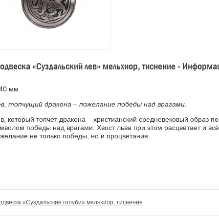
одвеска «Суздальский лев» мельхиор, тиснение - Информа
40 мм
в, топчущий дракона – пожелание победы над врагами.
в, который топчет дракона – христианский средневековый образ п
мволом победы над врагами. Хвост льва при этом расцветает и вс
желание не только победы, но и процветания.
одвеска «Суздальские голуби» мельхиор, тиснение