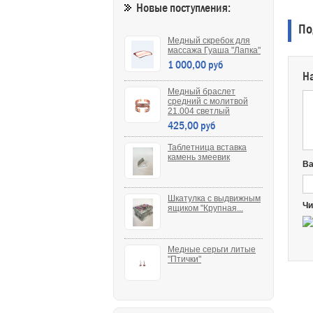
Новые поступления:
По
Медный скребок для
массажа Гуаша "Лапка"
1 000,00 руб
Н
Медный браслет
средний с молитвой
21.004 светлый
425,00 руб
Таблетница вставка
камень змеевик
В
Шкатулка с выдвижным
Чи
ящиком "Крупная...
Медные серьги литые
"Птички"